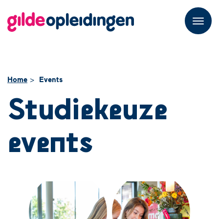
M
e
n
u
Home
Events
Studiekeuze
events