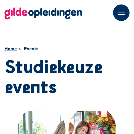
M
e
n
u
Home
Events
Studiekeuze
events