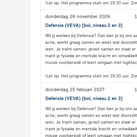
!Let op. Het programma start om 19.30 uur. Zor
donderdag 26 november 2026
Defensie (VEVA) [bol, niveau 2 en 3]
Wil jij werken bij Defensie? Dan ben je bij ons 
actie, werkt graag samen en weet wat door­zet­te
wen. Je traint samen, groeit samen en staat er nooit
traint je fysieke en mentale kracht en ont­wik­ke
missie voor­be­reidt of leert omgaan met hightech 
!Let op. Het programma start om 19.30 uur. Zor
donderdag 25 februari 2027
Defensie (VEVA) [bol, niveau 2 en 3]
Wil jij werken bij Defensie? Dan ben je bij ons 
actie, werkt graag samen en weet wat door­zet­te
wen. Je traint samen, groeit samen en staat er nooit
traint je fysieke en mentale kracht en ont­wik­ke
missie voor­be­reidt of leert omgaan met hightech 