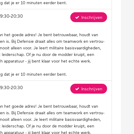
g dat je er 10 minuten eerder bent.
19:30-20:30
Inschrijven
aan het goede adres! Je bent be­trouw­baar, houdt van
n is. Bij Defensie draait alles om teamwork en ver­trou­
 alleen voor. Je leert mi­li­tai­re ba­sis­vaar­dig­he­den,
lt lei­der­schap. Of je nu door de modder kruipt, een
ap­pa­ra­tuur - jij bent klaar voor het echte werk.
g dat je er 10 minuten eerder bent.
19:30-20:30
Inschrijven
aan het goede adres! Je bent be­trouw­baar, houdt van
n is. Bij Defensie draait alles om teamwork en ver­trou­
 alleen voor. Je leert mi­li­tai­re ba­sis­vaar­dig­he­den,
lt lei­der­schap. Of je nu door de modder kruipt, een
ap­pa­ra­tuur - jij bent klaar voor het echte werk.