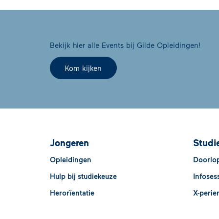
Bekijk hier alle Events bij Gilde Opleidingen!
Kom kijken
Jongeren
Studi
Opleidingen
Doorlop
Hulp bij studiekeuze
Infoses
Herorïentatie
X-perie