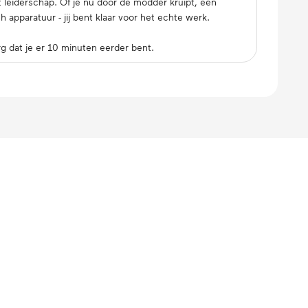
lt lei­der­schap. Of je nu door de modder kruipt, een
ap­pa­ra­tuur - jij bent klaar voor het echte werk.
g dat je er 10 minuten eerder bent.