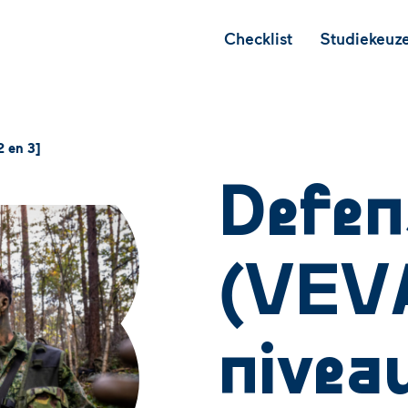
Checklist
Studiekeuze
2 en 3]
Defen
(VEVA
niveau