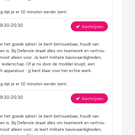
g dat je er 10 minuten eerder bent.
19:30-20:30
Inschrijven
aan het goede adres! Je bent be­trouw­baar, houdt van
n is. Bij Defensie draait alles om teamwork en ver­trou­
 alleen voor. Je leert mi­li­tai­re ba­sis­vaar­dig­he­den,
lt lei­der­schap. Of je nu door de modder kruipt, een
ap­pa­ra­tuur - jij bent klaar voor het echte werk.
g dat je er 10 minuten eerder bent.
19:30-20:30
Inschrijven
aan het goede adres! Je bent be­trouw­baar, houdt van
n is. Bij Defensie draait alles om teamwork en ver­trou­
 alleen voor. Je leert mi­li­tai­re ba­sis­vaar­dig­he­den,