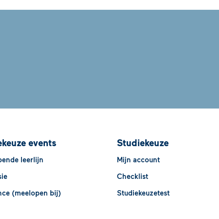
ekeuze events
Studiekeuze
ende leerlijn
Mijn account
sie
Checklist
nce (meelopen bij)
Studiekeuzetest