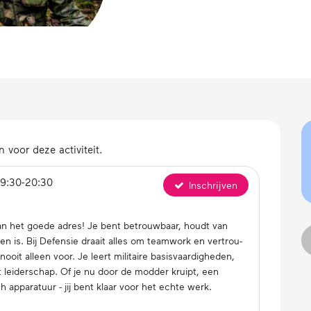
 voor deze activiteit.
19:30-20:30
Inschrijven
aan het goede adres! Je bent be­trouw­baar, houdt van
n is. Bij Defensie draait alles om teamwork en ver­trou­
 alleen voor. Je leert mi­li­tai­re ba­sis­vaar­dig­he­den,
lt lei­der­schap. Of je nu door de modder kruipt, een
ap­pa­ra­tuur - jij bent klaar voor het echte werk.