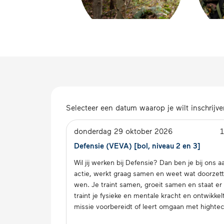
Selecteer een datum waarop je wilt inschrijven
donderdag 29 oktober 2026
Defensie (VEVA) [bol, niveau 2 en 3]
Wil jij werken bij Defensie? Dan ben je bij ons 
actie, werkt graag samen en weet wat door­zet­te
wen. Je traint samen, groeit samen en staat er nooit
traint je fysieke en mentale kracht en ont­wik­ke
missie voor­be­reidt of leert omgaan met hightech 