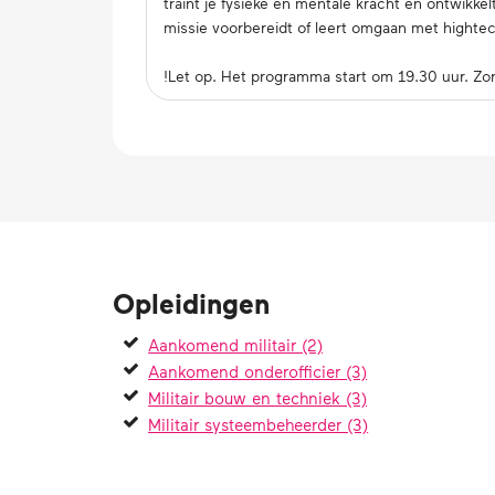
traint je fysieke en mentale kracht en ont­wik­ke
missie voor­be­reidt of leert omgaan met hightech 
!Let op. Het programma start om 19.30 uur. Zor
Opleidingen
Aankomend militair (2)
Aankomend onderofficier (3)
Militair bouw en techniek (3)
Militair systeembeheerder (3)