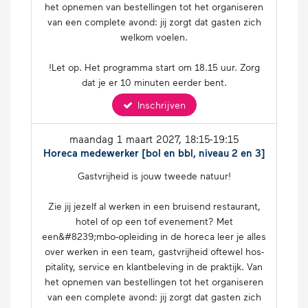
het opnemen van be­stel­lin­gen tot het or­ga­ni­se­ren
van een complete avond: jij zorgt dat gasten zich
welkom voelen.
!Let op. Het programma start om 18.15 uur. Zorg
dat je er 10 minuten eerder bent.
Inschrijven
maandag 1 maart 2027
, 18:15-19:15
Horeca medewerker [bol en bbl, niveau 2 en 3]
Gast­vrij­heid is jouw tweede natuur!
Zie jij jezelf al werken in een bruisend res­tau­rant,
hotel of op een tof eve­ne­ment? Met
een&#8239;mbo-op­lei­ding in de horeca leer je alles
over werken in een team, gast­vrij­heid oftewel hos­
pi­ta­li­ty, service en klant­be­le­ving in de praktijk. Van
het opnemen van be­stel­lin­gen tot het or­ga­ni­se­ren
van een complete avond: jij zorgt dat gasten zich