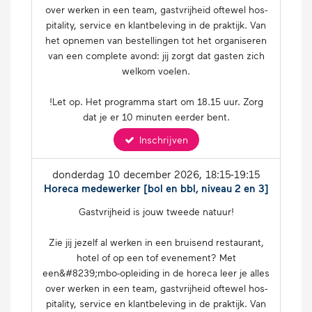
over werken in een team, gast­vrij­heid oftewel hos­
pi­ta­li­ty, service en klant­be­le­ving in de praktijk. Van
het opnemen van be­stel­lin­gen tot het or­ga­ni­se­ren
van een complete avond: jij zorgt dat gasten zich
welkom voelen.
!Let op. Het programma start om 18.15 uur. Zorg
dat je er 10 minuten eerder bent.
Inschrijven
donderdag 10 december 2026
, 18:15-19:15
Horeca medewerker [bol en bbl, niveau 2 en 3]
Gast­vrij­heid is jouw tweede natuur!
Zie jij jezelf al werken in een bruisend res­tau­rant,
hotel of op een tof eve­ne­ment? Met
een&#8239;mbo-op­lei­ding in de horeca leer je alles
over werken in een team, gast­vrij­heid oftewel hos­
pi­ta­li­ty, service en klant­be­le­ving in de praktijk. Van