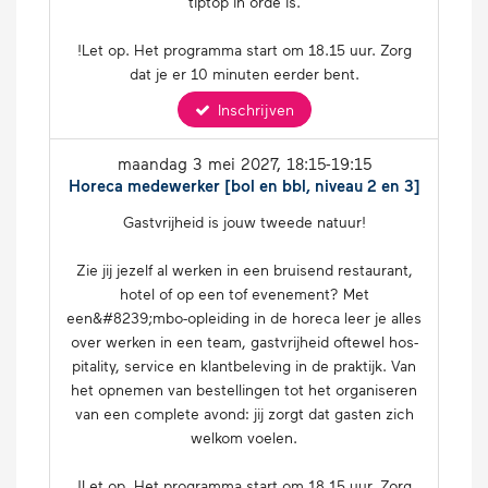
tiptop in orde is.
!Let op. Het programma start om 18.15 uur. Zorg
dat je er 10 minuten eerder bent.
Inschrijven
maandag 3 mei 2027
, 18:15-19:15
Horeca medewerker [bol en bbl, niveau 2 en 3]
Gast­vrij­heid is jouw tweede natuur!
Zie jij jezelf al werken in een bruisend res­tau­rant,
hotel of op een tof eve­ne­ment? Met
een&#8239;mbo-op­lei­ding in de horeca leer je alles
over werken in een team, gast­vrij­heid oftewel hos­
pi­ta­li­ty, service en klant­be­le­ving in de praktijk. Van
het opnemen van be­stel­lin­gen tot het or­ga­ni­se­ren
van een complete avond: jij zorgt dat gasten zich
welkom voelen.
!Let op. Het programma start om 18.15 uur. Zorg