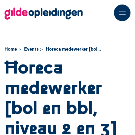
M
e
n
u
Home
Events
Horeca medewerker [bol en bbl, niveau 2 en 3]
Horeca
medewerker
[bol en bbl,
niveau 2 en 3]