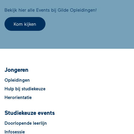
Bekijk hier alle Events bij Gilde Opleidingen!
Kom kijken
Jongeren
Opleidingen
Hulp bij studiekeuze
Herorïentatie
Studiekeuze events
Doorlopende leerlijn
Infosessie