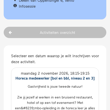
Deken van Oppensingel 6, Venlo
Infosessie
Activiteiten overzicht
Selecteer een datum waarop je wilt inschrijven voor
deze activiteit.
maandag 2 november 2026
, 18:15-19:15
Horeca medewerker [bol en bbl, niveau 2 en 3]
Gast­vrij­heid is jouw tweede natuur!
Zie jij jezelf al werken in een bruisend res­tau­rant,
hotel of op een tof eve­ne­ment? Met
een&#8239;mbo-op­lei­ding in de horeca leer je alles