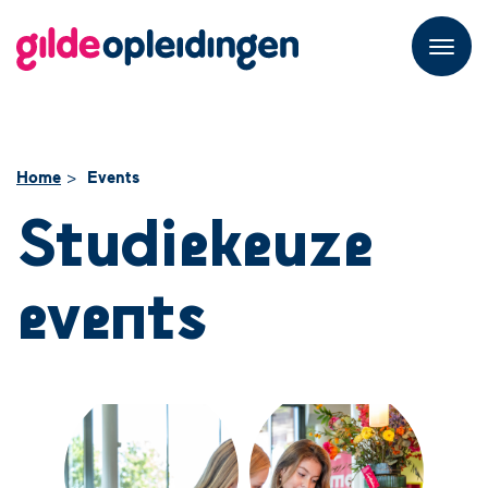
M
e
n
u
Home
Events
Studiekeuze
events