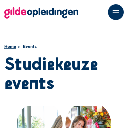
M
e
n
u
Home
Events
Studiekeuze
events