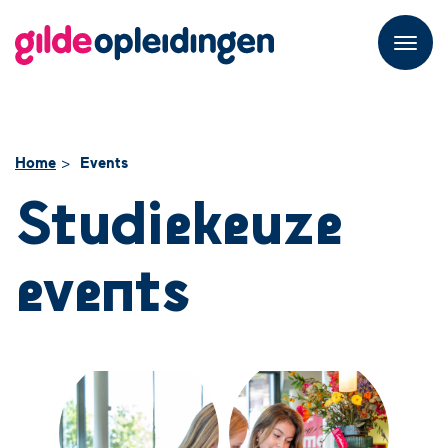
M
e
n
u
Home
Events
Studiekeuze
events