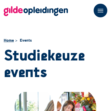
M
e
n
u
Home
Events
Studiekeuze
events