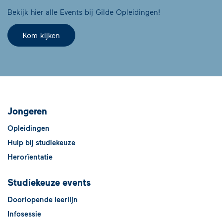
Bekijk hier alle Events bij Gilde Opleidingen!
Kom kijken
Jongeren
Opleidingen
Hulp bij studiekeuze
Herorïentatie
Studiekeuze events
Doorlopende leerlijn
Infosessie