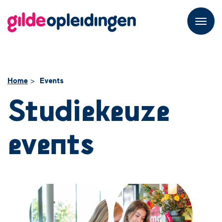
M
e
n
u
Home
Events
Studiekeuze
events