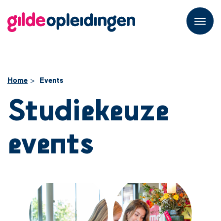
M
e
n
u
Home
Events
Studiekeuze
events