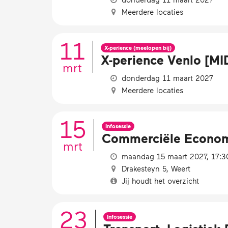
Meerdere locaties
11
X-perience (meelopen bij)
X-perience Venlo [M
mrt
donderdag 11 maart 2027
Meerdere locaties
15
Infosessie
Commerciële Economie
mrt
maandag 15 maart 2027, 17:30
Drakesteyn 5, Weert
Jij houdt het overzicht
23
Infosessie