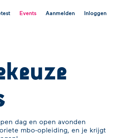
test
Events
Aanmelden
Inloggen
ekeuze
s
open dag en open avonden
riete mbo-opleiding, en je krijgt