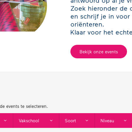
antwoord op al je v
Zoek hieronder de o
en schrijf je in voor
oriënteren.
Klaar voor het echt
Bekijk onze events
nde events te selecteren.
Vakschool
Soort
Niveau