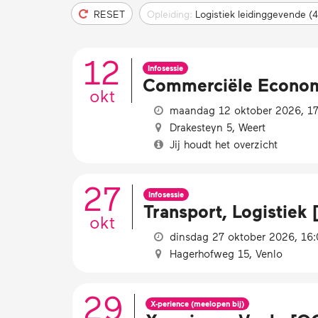
RESET
Opleiding:
Logistiek leidinggevende (4
12
Infosessie
Commerciële Economie
okt
maandag 12 oktober 2026, 17:
Drakesteyn 5, Weert
Jij houdt het overzicht
27
Infosessie
Transport, Logistiek [
okt
dinsdag 27 oktober 2026, 16:
Hagerhofweg 15, Venlo
29
X-perience (meelopen bij)