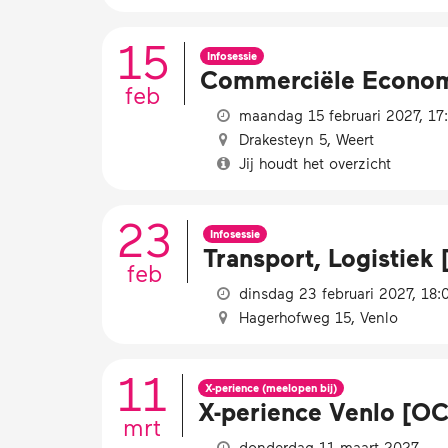
15
Infosessie
Commerciële Economie
feb
maandag 15 februari 2027, 17:
Drakesteyn 5, Weert
Jij houdt het overzicht
23
Infosessie
Transport, Logistiek 
feb
dinsdag 23 februari 2027, 18:
Hagerhofweg 15, Venlo
11
X-perience (meelopen bij)
X-perience Venlo [
mrt
donderdag 11 maart 2027