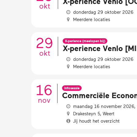
X-perience Venlo [
okt
donderdag 29 oktober 2026
Meerdere locaties
29
X-perience (meelopen bij)
X-perience Venlo [
okt
donderdag 29 oktober 2026
Meerdere locaties
16
Infosessie
Commerciële Economi
nov
maandag 16 november 2026, 1
Drakesteyn 5, Weert
Jij houdt het overzicht