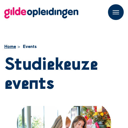
M
e
n
u
Home
Events
Studiekeuze
events