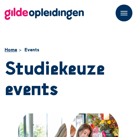
M
e
n
u
Home
Events
Studiekeuze
events